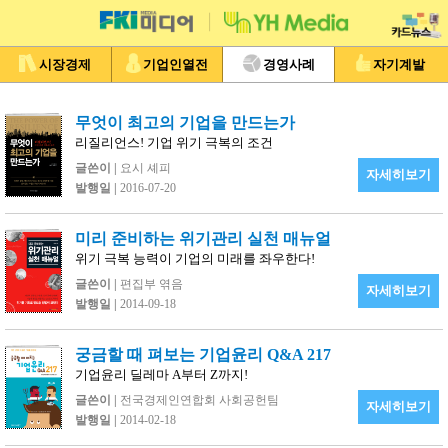
시장경제
기업인열전
경영사례
자기계발
무엇이 최고의 기업을 만드는가
리질리언스! 기업 위기 극복의 조건
글쓴이 |
요시 셰피
자세히보기
발행일 |
2016-07-20
미리 준비하는 위기관리 실천 매뉴얼
위기 극복 능력이 기업의 미래를 좌우한다!
글쓴이 |
편집부 엮음
자세히보기
발행일 |
2014-09-18
궁금할 때 펴보는 기업윤리 Q&A 217
기업윤리 딜레마 A부터 Z까지!
글쓴이 |
전국경제인연합회 사회공헌팀
자세히보기
발행일 |
2014-02-18